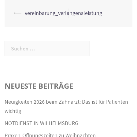
Post
⟵
vereinbarung_verlangensleistung
navigation
Suchen
nach:
NEUESTE BEITRÄGE
Neuigkeiten 2026 beim Zahnarzt: Das ist für Patienten
wichtig
NOTDIENST IN WILHELMSBURG
Praxen-Öffnungszeiten zu Weihnachten