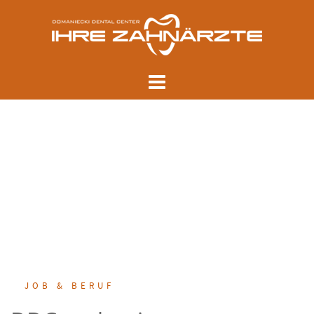
Skip
to
content
JOB & BERUF