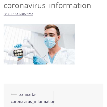
coronavirus_information
POSTED
16. MÄRZ 2020
Post
⟵
zahnartz-
navigation
coronavirus_information